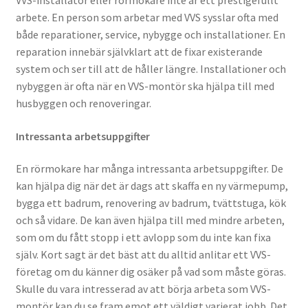
VVS-installatör eller rörmokare inte är ett prestigefullt
arbete. En person som arbetar med VVS sysslar ofta med
både reparationer, service, nybygge och installationer. En
reparation innebär självklart att de fixar existerande
system och ser till att de håller längre. Installationer och
nybyggen är ofta när en VVS-montör ska hjälpa till med
husbyggen och renoveringar.
Intressanta arbetsuppgifter
En rörmokare har många intressanta arbetsuppgifter. De
kan hjälpa dig när det är dags att skaffa en ny värmepump,
bygga ett badrum, renovering av badrum, tvättstuga, kök
och så vidare. De kan även hjälpa till med mindre arbeten,
som om du fått stopp i ett avlopp som du inte kan fixa
själv. Kort sagt är det bäst att du alltid anlitar ett VVS-
företag om du känner dig osäker på vad som måste göras.
Skulle du vara intresserad av att börja arbeta som VVS-
montör kan du se fram emot ett väldigt varierat jobb. Det