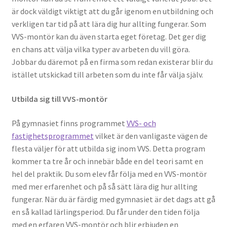
är dock väldigt viktigt att du går igenom en utbildning och
verkligen tar tid på att lära dig hur allting fungerar. Som
VVS-montör kan du även starta eget företag. Det ger dig
en chans att välja vilka typer av arbeten du vill göra.
Jobbar du däremot på en firma som redan existerar blir du
istället utskickad till arbeten som du inte får välja själv.
Utbilda sig till VVS-montör
På gymnasiet finns programmet
VVS- och
fastighetsprogrammet
vilket är den vanligaste vägen de
flesta väljer för att utbilda sig inom VVS. Detta program
kommer ta tre år och innebär både en del teori samt en
hel del praktik. Du som elev får följa med en VVS-montör
med mer erfarenhet och på så sätt lära dig hur allting
fungerar. När du är färdig med gymnasiet är det dags att gå
en så kallad lärlingsperiod. Du får under den tiden följa
med en erfaren VVS-montör och blir erbjuden en