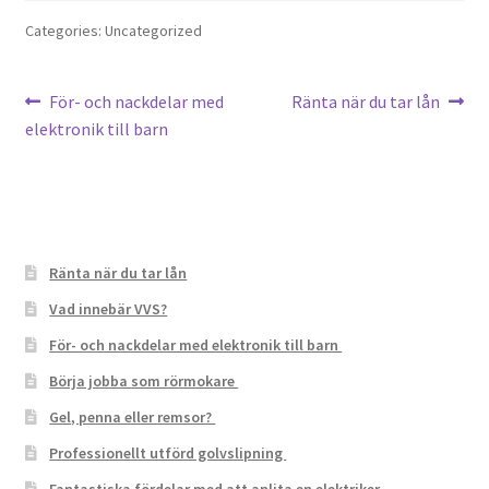
Categories: Uncategorized
Post
Previous
Next
För- och nackdelar med
Ränta när du tar lån
post:
post:
elektronik till barn
navigation
Ränta när du tar lån
Vad innebär VVS?
För- och nackdelar med elektronik till barn
Börja jobba som rörmokare
Gel, penna eller remsor?
Professionellt utförd golvslipning
Fantastiska fördelar med att anlita en elektriker