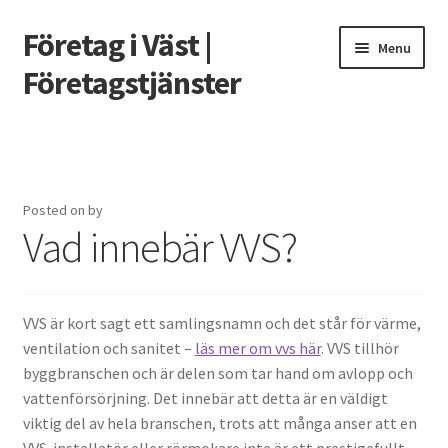
Företag i Väst |
Skip
Skip
Menu
to
to
Företagstjänster
navigation
content
Home
Hur mycket får jag låna om jag tjänar 100 000?
Posted on
by
Vad innebär VVS?
Måste man skatta på utländska casinovinster?
Prissättning för Grafisk Design
VVS är kort sagt ett samlingsnamn och det står för värme,
Så lyckas du med en fasadrenovering som håller länge
ventilation och sanitet –
läs mer om vvs här
. VVS tillhör
byggbranschen och är delen som tar hand om avlopp och
Vad är nackdelarna med att ha mossa på takpannor?
vattenförsörjning. Det innebär att detta är en väldigt
viktig del av hela branschen, trots att många anser att en