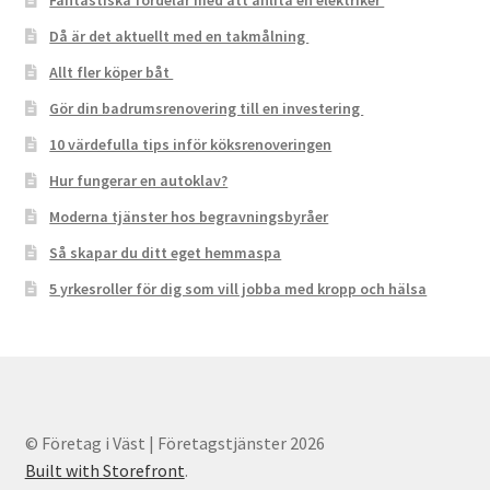
Då är det aktuellt med en takmålning
Allt fler köper båt
Gör din badrumsrenovering till en investering
10 värdefulla tips inför köksrenoveringen
Hur fungerar en autoklav?
Moderna tjänster hos begravningsbyråer
Så skapar du ditt eget hemmaspa
5 yrkesroller för dig som vill jobba med kropp och hälsa
© Företag i Väst | Företagstjänster 2026
Built with Storefront
.