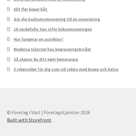
Allt fler köper båt
Gör din badrumsrenovering till en investering
10 värdefulla tips inför köksrenoveringen
Hur fungerar en autoklav?
Moderna tjänster hos begravningsbyråer
Så skapar du ditt eget hemmaspa
5 yrkesroller för dig som vill jobba med kropp och hälsa
© Företag i Väst | Företagstjänster 2026
Built with Storefront
.