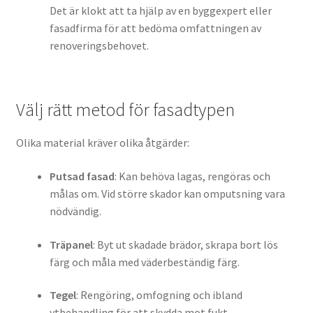
Det är klokt att ta hjälp av en byggexpert eller
fasadfirma för att bedöma omfattningen av
renoveringsbehovet.
Välj rätt metod för fasadtypen
Olika material kräver olika åtgärder:
Putsad fasad
: Kan behöva lagas, rengöras och
målas om. Vid större skador kan omputsning vara
nödvändig.
Träpanel
: Byt ut skadade brädor, skrapa bort lös
färg och måla med väderbeständig färg.
Tegel
: Rengöring, omfogning och ibland
ytbehandling för att skydda mot fukt.