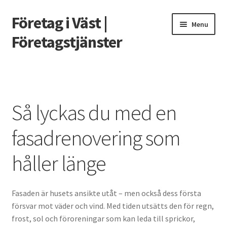
Företag i Väst |
Skip
Skip
Menu
to
to
Företagstjänster
navigation
content
Home
Hur mycket får jag låna om jag tjänar 100 000?
Så lyckas du med en
Måste man skatta på utländska casinovinster?
fasadrenovering som
Prissättning för Grafisk Design
håller länge
Så lyckas du med en fasadrenovering som håller länge
Fasaden är husets ansikte utåt – men också dess första
Vad är nackdelarna med att ha mossa på takpannor?
försvar mot väder och vind. Med tiden utsätts den för regn,
frost, sol och föroreningar som kan leda till sprickor,