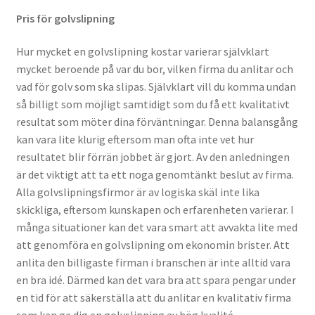
Pris för golvslipning
Hur mycket en golvslipning kostar varierar självklart
mycket beroende på var du bor, vilken firma du anlitar och
vad för golv som ska slipas. Självklart vill du komma undan
så billigt som möjligt samtidigt som du få ett kvalitativt
resultat som möter dina förväntningar. Denna balansgång
kan vara lite klurig eftersom man ofta inte vet hur
resultatet blir förrän jobbet är gjort. Av den anledningen
är det viktigt att ta ett noga genomtänkt beslut av firma.
Alla golvslipningsfirmor är av logiska skäl inte lika
skickliga, eftersom kunskapen och erfarenheten varierar. I
många situationer kan det vara smart att avvakta lite med
att genomföra en golvslipning om ekonomin brister. Att
anlita den billigaste firman i branschen är inte alltid vara
en bra idé. Därmed kan det vara bra att spara pengar under
en tid för att säkerställa att du anlitar en kvalitativ firma