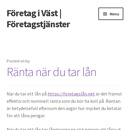
Företag i Väst |
Skip
Skip
Menu
to
to
Företagstjänster
navigation
content
Home
Hur mycket får jag låna om jag tjänar 100 000?
Posted on
by
Ränta när du tar lån
Måste man skatta på utländska casinovinster?
Prissättning för Grafisk Design
När du tar ett lån på
https://företagslån.net
är det främst
Så lyckas du med en fasadrenovering som håller länge
effektiv och nominell ränta som du bör ha koll på. Räntan
är betydelsefull eftersom den avgör hur mycket du betalar
Vad är nackdelarna med att ha mossa på takpannor?
för att låna pengar.
När du tar ett lån tar långivaren en risk genom att låna ut