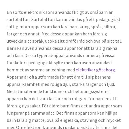
En sorts elektronik som används flitigt av småbarn är
surfplattan. Surfplattan kan användas på ett pedagogiskt
sätt genom appar som kan lära barn kring språk, siffror,
färger och annat. Med dessa appar kan barn lära sig
utveckla sitt språk, utöka sitt ordförråd och öva på sitt tal.
Barn kan även använda dessa appar för att lära sig räkna
och läsa. Dessa typer av appar används numera på vissa
förskolor i pedagogiskt syfte men kan även användas i
hemmet av samma anledning med
elektriker göteborg
.
Apparna är ofta utformade för att dra till sig barnens
uppmärksamhet med roliga djur, starka färger och ljud.
Med stimulerande funktioner och belöningssystem i
apparna kan det vara lättare och roligare för barnen att
lära sig nya saker. För äldre barn finns det andra appar som
fungerar på samma sätt. Det finns appar som kan hjälpa
barn lära sig matte, öva på engelska, stavning och mycket
mer. Om elektronik används i pedagogiskt syfte finns det