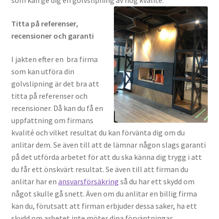
som kan ge dig en golvslipning av hög kvalité.
Titta på referenser,
recensioner och garanti
I jakten efter en bra firma
som kan utföra din
golvslipning är det bra att
titta på referenser och
recensioner. Då kan du få en
uppfattning om firmans
kvalité och vilket resultat du kan förvänta dig om du
anlitar dem. Se även till att de lämnar någon slags garanti
på det utförda arbetet för att du ska känna dig trygg i att
du får ett önskvärt resultat. Se även till att firman du
anlitar har en
ansvarsförsäkring
så du har ett skydd om
något skulle gå snett. Även om du anlitar en billig firma
kan du, förutsatt att firman erbjuder dessa saker, ha ett
skydd om arbetet inte möter dina förväntningar.