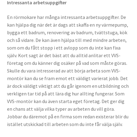
Intressanta arbetsuppgifter
En rörmokare har många intressanta arbetsuppgifter. De
kan hjälpa dig när det är dags att skaffa en ny värmepump,
bygga ett badrum, renovering av badrum, tvättstuga, kök
och så vidare. De kan även hjälpa till med mindre arbeten,
som om du fått stopp i ett avlopp som du inte kan fixa
själv. Kort sagt är det bäst att du alltid anlitar ett VVS-
företag om du känner dig osäker på vad som måste göras.
Skulle du vara intresserad av att börja arbeta som VVS-
montör kan du se fram emot ett väldigt varierat jobb. Det
är dock väldigt viktigt att du går igenom en utbildning och
verkligen tar tid på att lära dig hur allting fungerar. Som
VVS-montör kan du även starta eget företag. Det ger dig
en chans att välja vilka typer av arbeten du vill göra.
Jobbar du däremot på en firma som redan existerar blir du
istället utskickad till arbeten som du inte får välja själv.