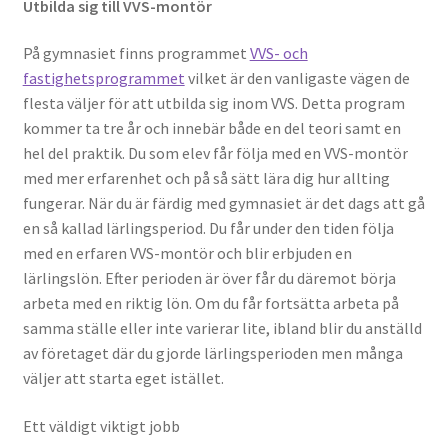
Utbilda sig till VVS-montör
På gymnasiet finns programmet
VVS- och
fastighetsprogrammet
vilket är den vanligaste vägen de
flesta väljer för att utbilda sig inom VVS. Detta program
kommer ta tre år och innebär både en del teori samt en
hel del praktik. Du som elev får följa med en VVS-montör
med mer erfarenhet och på så sätt lära dig hur allting
fungerar. När du är färdig med gymnasiet är det dags att gå
en så kallad lärlingsperiod. Du får under den tiden följa
med en erfaren VVS-montör och blir erbjuden en
lärlingslön. Efter perioden är över får du däremot börja
arbeta med en riktig lön. Om du får fortsätta arbeta på
samma ställe eller inte varierar lite, ibland blir du anställd
av företaget där du gjorde lärlingsperioden men många
väljer att starta eget istället.
Ett väldigt viktigt jobb