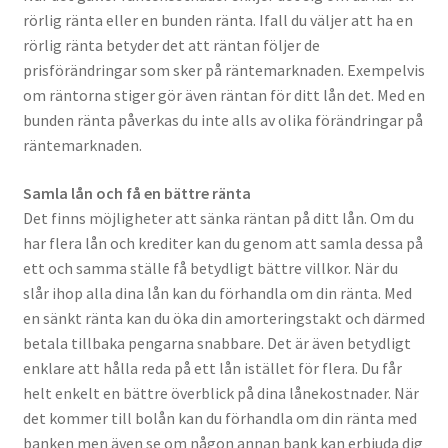
rörlig ränta eller en bunden ränta. Ifall du väljer att ha en
rörlig ränta betyder det att räntan följer de
prisförändringar som sker på räntemarknaden. Exempelvis
om räntorna stiger gör även räntan för ditt lån det. Med en
bunden ränta påverkas du inte alls av olika förändringar på
räntemarknaden.
Samla lån och få en bättre ränta
Det finns möjligheter att sänka räntan på ditt lån. Om du
har flera lån och krediter kan du genom att samla dessa på
ett och samma ställe få betydligt bättre villkor. När du
slår ihop alla dina lån kan du förhandla om din ränta. Med
en sänkt ränta kan du öka din amorteringstakt och därmed
betala tillbaka pengarna snabbare. Det är även betydligt
enklare att hålla reda på ett lån istället för flera. Du får
helt enkelt en bättre överblick på dina lånekostnader. När
det kommer till bolån kan du förhandla om din ränta med
banken men även se om någon annan bank kan erbjuda dig